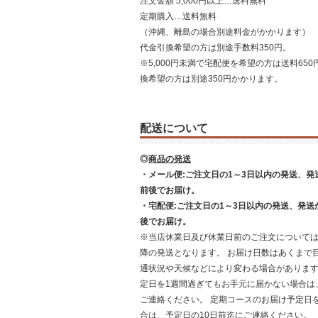
注文金額 5,000円以上…送料無料
定期購入…送料無料
（沖縄、離島の場合別途料金がかかります）
代金引換希望の方は別途手数料350円。
※5,000円未満で宅配便を希望の方は送料650
換希望の方は別途350円かかります。
配送について
◎
商品の発送
・メール便:ご注文日の1～3日以内の発送、発
前後でお届け。
・宅配便:ご注文日の1～3日以内の発送、発送
後でお届け。
※当店休業日及び休業日前のご注文について
降の発送となります。 お届け日数はあくまで
通状況や天候などにより変わる場合がありま
定日を1週間過ぎてもお手元に届かない場合は
ご連絡ください。 定期コースのお届け予定日
合は、予定日の10日前迄にご連絡ください。