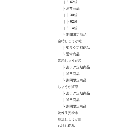
｜
└
62袋
├
通常商品
｜
├
30袋
｜
├
62袋
｜
└
14袋
└
期間限定商品
金時しょうが粒
├
楽ラク定期商品
└
通常商品
酒粕しょうが粒
├
楽ラク定期商品
├
通常商品
└
期間限定商品
しょうが紅茶
├
楽ラク定期商品
├
通常商品
└
期間限定商品
乾燥生姜粉末
乾燥しょうが飴
お試し商品