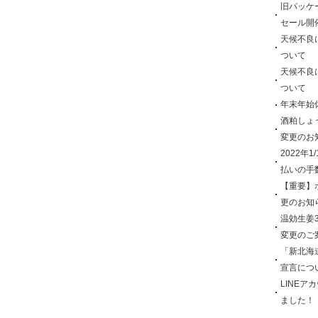
旧パッケ
セール開
天候不良
ついて
天候不良
ついて
年末年始
酒粕しょ
変更のお
2022年
払いの手
【重要】
更のお知
温効生姜
変更のご
「新北海
宣言につ
LINEア
ました！