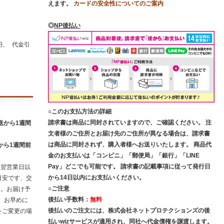
えます。
カードの安全性についてのご案内
◎
NP後払い
円、 代金引
○このお支払方法の詳細
請求書は商品に同封されていますので、ご確認ください。 注
送から1週間
文者様のご住所とお届け先のご住所が異なる場合は、請求書
は商品に同封されず、購入者様へお送りいたします。 商品代
から1週間前
金のお支払いは「コンビニ」「郵便局」「銀行」「LINE
Pay」どこでも可能です。 請求書の記載事項に従って発行日
は翌営業日以
から14日以内にお支払いください。
目安です、交
○ご注意
す。お届け予
後払い手数料：
無料
、お早めに
後払いのご注文には、株式会社ネットプロテクションズの後
をご変更の場
払いwizサービスが適用され、同社へ代金債権を譲渡します。