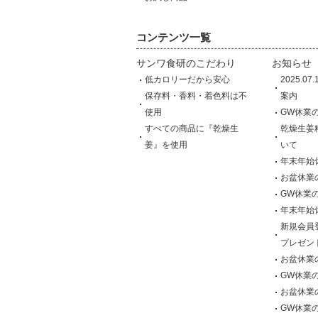
コンテンツ一覧
サンワ食研のこだわり
お知らせ
低カロリーだから安心
2025.0
保存料・香料・着色料は不
案内
使用
GW休業
すべての商品に『乾燥生
乾燥生姜
姜』を使用
いて
年末年始
お盆休業
GW休業
年末年始
新規会員
プレゼン
お盆休業
GW休業
お盆休業
GW休業