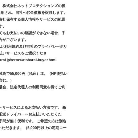
、株式会社ネットプロテクションズの後
が適用され、同社へ代金債権を譲渡します。
各社保有する個人情報をサービスの範囲
す。
てもお支払いの確認ができない場合、手
合がございます。
後払い利用規約及び同社のプライバシーポリ
払いサービスをご選択くださ
arai.jp/terms/atobarai-buyer.html
高で55,000円（税込）迄。（NP後払い
含む。）
場合、法定代理人の利用同意を得てご利
クトサービスによるお支払い方法です。 商
配送ドライバーへお支払いいただくた
手間が無く便利です。 ご希望の方は別途
いただきます。（5,000円以上の定期コー