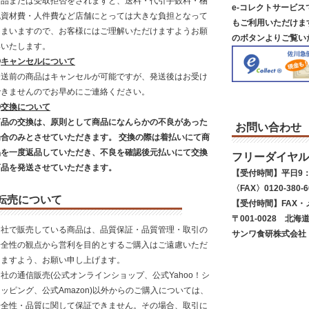
返品または受取拒否をされますと、送料・代引手数料・梱
e-コレクトサービ
包資材費・人件費など店舗にとっては大きな負担となって
もご利用いただけま
しまいますので、お客様にはご理解いただけますようお願
のボタンよりご覧い
いいたします。
◎
キャンセルについて
発送前の商品はキャンセルが可能ですが、発送後はお受け
できませんのでお早めにご連絡ください。
◎
交換について
商品の交換は、原則として商品になんらかの不良があった
お問い合わせ
場合のみとさせていただきます。 交換の際は着払いにて商
品を一度返品していただき、不良を確認後元払いにて交換
フリーダイヤル
商品を発送させていただきます。
【受付時間】平日9：
〈FAX〉0120-380-6
転売について
【受付時間】FAX・
〒001-0028 北海
当社で販売している商品は、品質保証・品質管理・取引の
サンワ食研株式会社
安全性の観点から営利を目的とするご購入はご遠慮いただ
きますよう、お願い申し上げます。
社の通信販売(公式オンラインショップ、公式Yahoo！シ
ッピング、公式Amazon)以外からのご購入については、
安全性・品質に関して保証できません。その場合、取引に