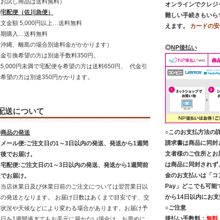
（お試し商品は送料無料）
オンラインでクレジ
◎
宅配便（佐川急便）
難しい手続きもいら
文金額 5,000円以上…送料無料
えます。
カードの安
定期購入…送料無料
（沖縄、離島の場合別途料金がかかります）
◎
NP後払い
代金引換希望の方は別途手数料350円。
5,000円未満で宅配便を希望の方は送料650円、 代金引
換希望の方は別途350円かかります。
配送について
○このお支払方法の
◎
商品の発送
請求書は商品に同封
・メール便:ご注文日の1～3日以内の発送、発送から1週間
文者様のご住所とお
前後でお届け。
は商品に同封されず
・宅配便:ご注文日の1～3日以内の発送、発送から1週間前
金のお支払いは「コ
後でお届け。
Pay」どこでも可能
※当店休業日及び休業日前のご注文については翌営業日以
から14日以内にお
降の発送となります。 お届け日数はあくまで目安です、交
○ご注意
通状況や天候などにより変わる場合があります。お届け予
後払い手数料：
無料
定日を1週間過ぎてもお手元に届かない場合は、お早めに