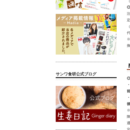
注
※
サンワ食研公式ブログ