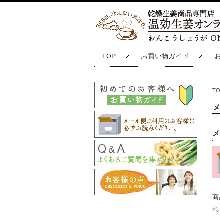
TOP
お買い物ガイド
TO
メ
メ
商
れ