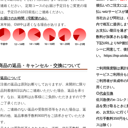
後払いのご注文には
ご連絡ください。 定期コースのお届け予定日をご変更の場
払いwizサービス
合は、予定日の10日前迄にご連絡ください。
当社および同社は、
◎
お届けのお時間（宅配便のみ）
内で相互に提供しま
年末年始、GW中は遅くなる場合があります。
お支払い期日を過ぎ
数料が加算される場
下記URLよりNP
シーに同意して、後
い。
https://np-atob
商品の返品・キャンセル・交換について
ご利用限度額は累計残
サービスご利用分も
◎
返品について
ご利用者が未成年の
受注後の返品は原則お断りしておりますが、未開封に限り
用ください。
商品到着後8日以内にご連絡いただいた場合、返品を承り
◎
代金引換
ます。なお、返送料はお客様にご負担いただきますので予
佐川急便のe-コレ
めご了承ください。
品を受け取るときに
また、ご連絡のない返品や受取拒否等をされた場合は、返
め、お支払いに行く
送料の他、返品事務手数料900円をご請求させていただき
代引手数料350円を
ます。
スは除く）