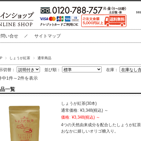
お問い合せ
サイトマップ
P
しょうが紅茶
通常商品
示切替：
並び順：
在庫：
件中1件～2件を表示
品一覧
しょうが紅茶(30本)
通常価格:
¥3,348
(税込)
～
価格:
¥3,348
(税込)
～
4つの天然由来成分を配合したしょうが紅
おなかに嬉しいオリゴ糖入り。