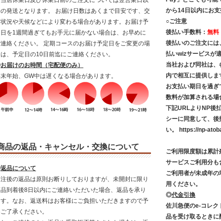
※当店休業日及び休業日前のご注文については翌営業日以
から14日以内にお
降の発送となります。 お届け日数はあくまで目安です、交
○ご注意
通状況や天候などにより変わる場合があります。お届け予
後払い手数料：
無料
定日を1週間過ぎてもお手元に届かない場合は、お早めに
後払いのご注文には
ご連絡ください。 定期コースのお届け予定日をご変更の場
払いwizサービス
合は、予定日の10日前迄にご連絡ください。
当社および同社は、
◎
お届けのお時間（宅配便のみ）
内で相互に提供しま
年末年始、GW中は遅くなる場合があります。
お支払い期日を過ぎ
数料が加算される場
下記URLよりNP
シーに同意して、後
い。
https://np-atob
商品の返品・キャンセル・交換について
ご利用限度額は累計残
サービスご利用分も
◎
返品について
ご利用者が未成年の
受注後の返品は原則お断りしておりますが、未開封に限り
用ください。
商品到着後8日以内にご連絡いただいた場合、返品を承り
◎
代金引換
ます。なお、返送料はお客様にご負担いただきますので予
佐川急便のe-コレ
めご了承ください。
品を受け取るときに