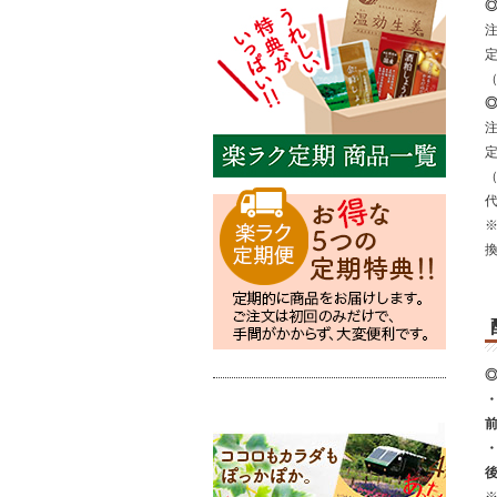
注
注
※