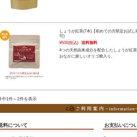
しょうが紅茶(7本)【初めての方限定お試し
可)
¥500
(税込)
送料無料
4つの天然由来成分を配合したしょうが紅
おなかに嬉しいオリゴ糖入り。
件中1件～2件を表示
送料について
お支払いにつ