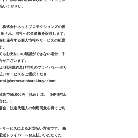
支払いください。
、株式会社ネットプロテクションズの後
が適用され、同社へ代金債権を譲渡します。
各社保有する個人情報をサービスの範囲
す。
てもお支払いの確認ができない場合、手
合がございます。
後払い利用規約及び同社のプライバシーポリ
払いサービスをご選択くださ
arai.jp/terms/atobarai-buyer.html
高で55,000円（税込）迄。（NP後払い
含む。）
場合、法定代理人の利用同意を得てご利
クトサービスによるお支払い方法です。 商
配送ドライバーへお支払いいただくた