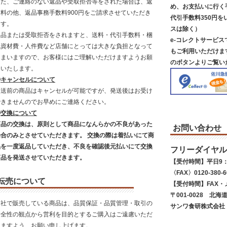
また、ご連絡のない返品や受取拒否等をされた場合は、返
め、お支払いに行く
送料の他、返品事務手数料900円をご請求させていただき
代引手数料350円を
ます。
スは除く）
返品または受取拒否をされますと、送料・代引手数料・梱
e-コレクトサービ
包資材費・人件費など店舗にとっては大きな負担となって
もご利用いただけま
しまいますので、お客様にはご理解いただけますようお願
のボタンよりご覧い
いいたします。
◎
キャンセルについて
発送前の商品はキャンセルが可能ですが、発送後はお受け
できませんのでお早めにご連絡ください。
◎
交換について
商品の交換は、原則として商品になんらかの不良があった
お問い合わせ
場合のみとさせていただきます。 交換の際は着払いにて商
品を一度返品していただき、不良を確認後元払いにて交換
フリーダイヤル
商品を発送させていただきます。
【受付時間】平日9：
〈FAX〉0120-380-6
転売について
【受付時間】FAX・
〒001-0028 北海
当社で販売している商品は、品質保証・品質管理・取引の
サンワ食研株式会社
安全性の観点から営利を目的とするご購入はご遠慮いただ
きますよう、お願い申し上げます。