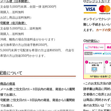
◎
メール便（日本郵便）
◎
クレジットカード
文金額 5,000円未満…全国一律 送料300円
定期購入…送料無料
（お試し商品は送料無料）
オンラインでクレジ
◎
宅配便（佐川急便）
難しい手続きもいら
文金額 5,000円以上…送料無料
えます。
カードの安
定期購入…送料無料
（沖縄、離島の場合別途料金がかかります）
◎
NP後払い
代金引換希望の方は別途手数料350円。
5,000円未満で宅配便を希望の方は送料650円、 代金引
換希望の方は別途350円かかります。
配送について
○このお支払方法の
◎
商品の発送
請求書は商品に同封
・メール便:ご注文日の1～3日以内の発送、発送から1週間
文者様のご住所とお
前後でお届け。
は商品に同封されず
・宅配便:ご注文日の1～3日以内の発送、発送から1週間前
金のお支払いは「コ
後でお届け。
Pay」どこでも可能