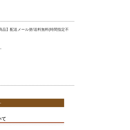
商品】配送メール便/送料無料(時間指定不
茶。
いて