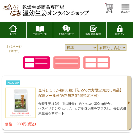
1 / 1ページ
（全2件）
PICK UP
金時しょうが粒(30粒)【初めての方限定お試し商品】
配送メール便/送料無料(時間指定不可)
金時生姜は2粒（約1日分）でたっぷり300mg配合。
ヘスペリジンやヒハツ、ヒアルロン酸をプラスし、毎日の健
康生活をサポート！
価格： 980円(税込)