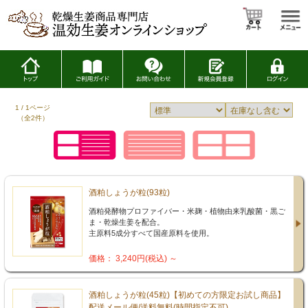
1 / 1ページ
（全2件）
酒粕しょうが粒(93粒)
酒粕発酵物プロファイバー・米麹・植物由来乳酸菌・黒ご
ま・乾燥生姜を配合。
主原料5成分すべて国産原料を使用。
価格： 3,240円(税込)
～
酒粕しょうが粒(45粒)【初めての方限定お試し商品】
配送メール便/送料無料(時間指定不可)