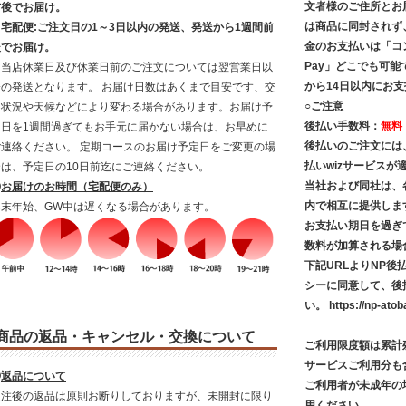
文者様のご住所とお
前後でお届け。
は商品に同封されず
・宅配便:ご注文日の1～3日以内の発送、発送から1週間前
金のお支払いは「コ
後でお届け。
Pay」どこでも可能
※当店休業日及び休業日前のご注文については翌営業日以
から14日以内にお
降の発送となります。 お届け日数はあくまで目安です、交
○ご注意
通状況や天候などにより変わる場合があります。お届け予
後払い手数料：
無料
定日を1週間過ぎてもお手元に届かない場合は、お早めに
後払いのご注文には
ご連絡ください。 定期コースのお届け予定日をご変更の場
払いwizサービス
合は、予定日の10日前迄にご連絡ください。
当社および同社は、
◎
お届けのお時間（宅配便のみ）
内で相互に提供しま
年末年始、GW中は遅くなる場合があります。
お支払い期日を過ぎ
数料が加算される場
下記URLよりNP
シーに同意して、後
い。
https://np-atob
商品の返品・キャンセル・交換について
ご利用限度額は累計残
サービスご利用分も
◎
返品について
ご利用者が未成年の
受注後の返品は原則お断りしておりますが、未開封に限り
用ください。