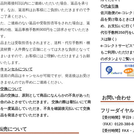
商品到着後8日以内にご連絡いただいた場合、返品を承り
◎
代金引換
ます。なお、返送料はお客様にご負担いただきますので予
佐川急便のe-コレ
めご了承ください。
品を受け取るときに
また、ご連絡のない返品や受取拒否等をされた場合は、返
め、お支払いに行く
送料の他、返品事務手数料900円をご請求させていただき
代引手数料350円を
ます。
スは除く）
返品または受取拒否をされますと、送料・代引手数料・梱
e-コレクトサービ
包資材費・人件費など店舗にとっては大きな負担となって
もご利用いただけま
しまいますので、お客様にはご理解いただけますようお願
のボタンよりご覧い
いいたします。
◎
キャンセルについて
発送前の商品はキャンセルが可能ですが、発送後はお受け
できませんのでお早めにご連絡ください。
◎
交換について
商品の交換は、原則として商品になんらかの不良があった
お問い合わせ
場合のみとさせていただきます。 交換の際は着払いにて商
品を一度返品していただき、不良を確認後元払いにて交換
フリーダイヤル
商品を発送させていただきます。
【受付時間】平日9：
〈FAX〉0120-380-6
転売について
【受付時間】FAX・