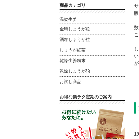
商品カテゴリ
サ
販
温効生姜
数
金時しょうが粒
こ
酒粕しょうが粒
し
しょうが紅茶
い
乾燥生姜粉末
が
乾燥しょうが飴
お試し商品
お得な楽ラク定期のご案内
1