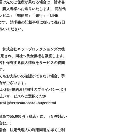
届け先のご住所が異なる場合は、請求書
、購入者様へお送りいたします。 商品代
ンビニ」「郵便局」「銀行」「LINE
です。 請求書の記載事項に従って発行日
支払いください。
、株式会社ネットプロテクションズの後
が適用され、同社へ代金債権を譲渡します。
各社保有する個人情報をサービスの範囲
す。
てもお支払いの確認ができない場合、手
合がございます。
後払い利用規約及び同社のプライバシーポリ
払いサービスをご選択くださ
arai.jp/terms/atobarai-buyer.html
高で55,000円（税込）迄。（NP後払い
含む。）
場合、法定代理人の利用同意を得てご利