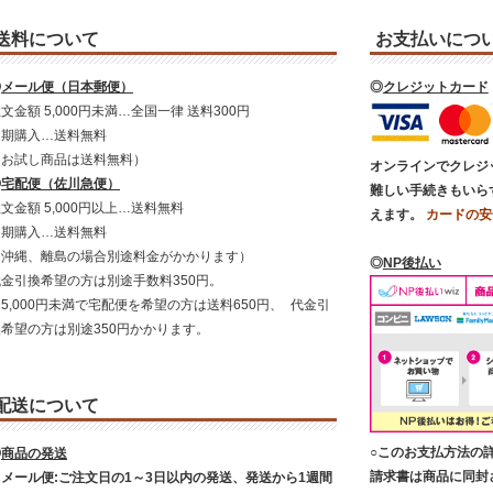
送料について
お支払いにつ
◎
メール便（日本郵便）
◎
クレジットカード
文金額 5,000円未満…全国一律 送料300円
定期購入…送料無料
（お試し商品は送料無料）
オンラインでクレジ
◎
宅配便（佐川急便）
難しい手続きもいら
文金額 5,000円以上…送料無料
えます。
カードの安
定期購入…送料無料
（沖縄、離島の場合別途料金がかかります）
◎
NP後払い
代金引換希望の方は別途手数料350円。
5,000円未満で宅配便を希望の方は送料650円、 代金引
換希望の方は別途350円かかります。
配送について
○このお支払方法の
◎
商品の発送
請求書は商品に同封
・メール便:ご注文日の1～3日以内の発送、発送から1週間