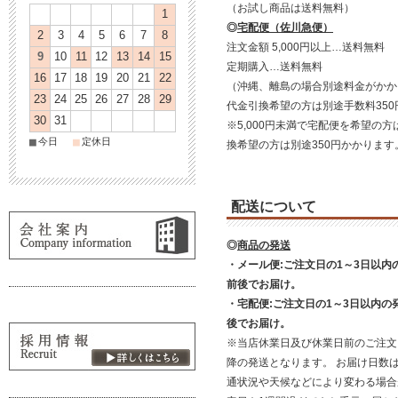
（お試し商品は送料無料）
1
◎
宅配便（佐川急便）
2
3
4
5
6
7
8
注文金額 5,000円以上…送料無料
9
10
11
12
13
14
15
定期購入…送料無料
16
17
18
19
20
21
22
（沖縄、離島の場合別途料金がかか
23
24
25
26
27
28
29
代金引換希望の方は別途手数料35
30
31
※5,000円未満で宅配便を希望の方
■
■
今日
定休日
換希望の方は別途350円かかります
配送について
◎
商品の発送
・メール便:ご注文日の1～3日以内
前後でお届け。
・宅配便:ご注文日の1～3日以内の
後でお届け。
※当店休業日及び休業日前のご注文
降の発送となります。 お届け日数
通状況や天候などにより変わる場合