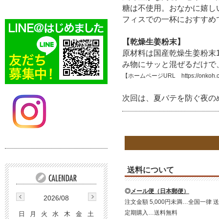
糖は不使用。おなかに嬉し
フィスでの一杯におすすめ
【乾燥生姜粉末】
原材料は国産乾燥生姜粉末
み物にサッと混ぜるだけで
【ホームページURL
https://onkoh.
次回は、夏バテを防ぐ夜の
送料について
◎
メール便（日本郵便）
2026/08
注文金額 5,000円未満…全国一律 送
定期購入…送料無料
日
月
火
水
木
金
土