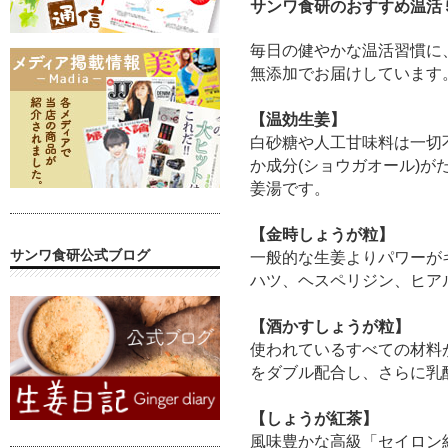
サンワ食研のおすすめ温活
毎日の健やかな温活習慣に
無添加でお届けしています
【温効生姜】
白砂糖や人工甘味料は一切
か成分
(
ショウガオール
)
が
姜湯です。
【金時しょうが粒】
サンワ食研公式ブログ
一般的な生姜よりパワーが
ハツ、ヘスペリジン、ヒア
【酒かすしょうが粒】
使われているすべての材料
をダブル配合し、さらに乳
【しょうが紅茶】
風味豊かな高級「セイロン