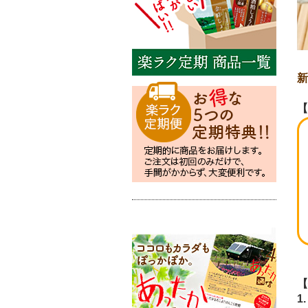
新
【
【
1.