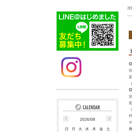
次
注
注
2026/08
※
日
月
火
水
木
金
土