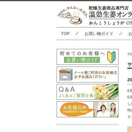
TOP
お買い物ガイド
TO
サ
2
6
6
し
特
そ