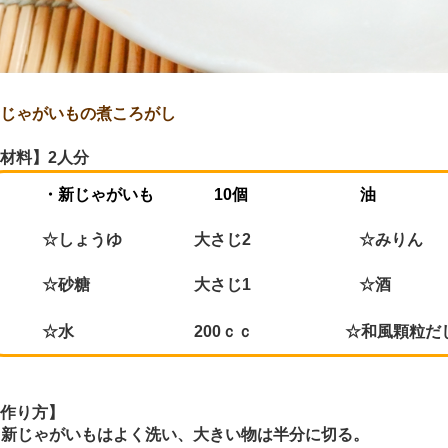
じゃがいもの煮ころがし
材料】
2
人分
・新じゃがいも
10
個 油 
☆しょうゆ 大さじ
2
☆みり
☆砂糖 大さじ
1
☆酒
☆水
200
ｃｃ
☆和風顆粒だ
作り方】
新じゃがいもはよく洗い、大きい物は半分に切る。