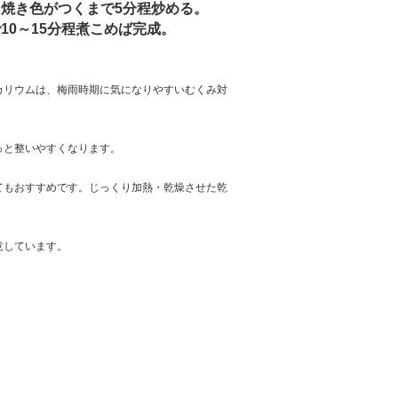
ら焼き色がつくまで
5
分程炒める。
で
10
～
15
分程煮こめば完成。
カリウムは、梅雨時期に気になりやすいむくみ対
っと整いやすくなります。
てもおすすめです。じっくり加熱・乾燥させた乾
意しています。