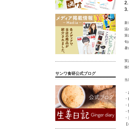
2.
3.
新
温
策
旬
暑
実
燥
サンワ食研公式ブログ
当
・
・
・
・
・
【