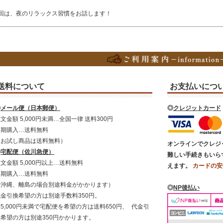
回は、夜のリラックス習慣をお話します！
送料について
お支払いにつ
◎
メール便（日本郵便）
◎
クレジットカード
文金額 5,000円未満…全国一律 送料300円
定期購入…送料無料
（お試し商品は送料無料）
オンラインでクレジ
◎
宅配便（佐川急便）
難しい手続きもいら
文金額 5,000円以上…送料無料
えます。
カードの安
定期購入…送料無料
（沖縄、離島の場合別途料金がかかります）
◎
NP後払い
代金引換希望の方は別途手数料350円。
5,000円未満で宅配便を希望の方は送料650円、 代金引
換希望の方は別途350円かかります。