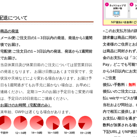
配送について
○このお支払方法の
◎
商品の発送
請求書は商品に同封
・メール便:ご注文日の1～3日以内の発送、発送から1週間
文者様のご住所とお
前後でお届け。
は商品に同封されず
・宅配便:ご注文日の1～3日以内の発送、発送から1週間前
金のお支払いは「コ
後でお届け。
Pay」どこでも可能
※当店休業日及び休業日前のご注文については翌営業日以
から14日以内にお
降の発送となります。 お届け日数はあくまで目安です、交
○ご注意
通状況や天候などにより変わる場合があります。お届け予
後払い手数料：
無料
定日を1週間過ぎてもお手元に届かない場合は、お早めに
後払いのご注文には
ご連絡ください。 定期コースのお届け予定日をご変更の場
払いwizサービス
合は、予定日の10日前迄にご連絡ください。
当社および同社は、
◎
お届けのお時間（宅配便のみ）
内で相互に提供しま
年末年始、GW中は遅くなる場合があります。
お支払い期日を過ぎ
数料が加算される場
下記URLよりNP