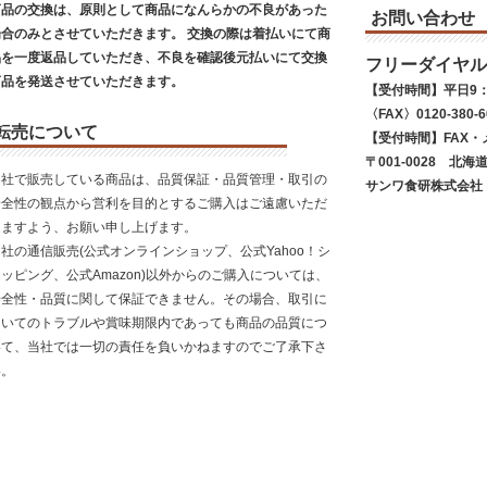
商品の交換は、原則として商品になんらかの不良があった
お問い合わせ
場合のみとさせていただきます。 交換の際は着払いにて商
品を一度返品していただき、不良を確認後元払いにて交換
フリーダイヤル
商品を発送させていただきます。
【受付時間】平日9：
〈FAX〉0120-380-6
転売について
【受付時間】FAX・
〒001-0028 北海
当社で販売している商品は、品質保証・品質管理・取引の
サンワ食研株式会社
安全性の観点から営利を目的とするご購入はご遠慮いただ
きますよう、お願い申し上げます。
社の通信販売(公式オンラインショップ、公式Yahoo！シ
ッピング、公式Amazon)以外からのご購入については、
安全性・品質に関して保証できません。その場合、取引に
ついてのトラブルや賞味期限内であっても商品の品質につ
いて、当社では一切の責任を負いかねますのでご了承下さ
い。