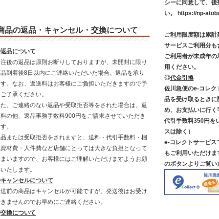
シーに同意して、後
い。
https://np-atob
商品の返品・キャンセル・交換について
ご利用限度額は累計残
サービスご利用分も
◎
返品について
ご利用者が未成年の
受注後の返品は原則お断りしておりますが、未開封に限り
用ください。
商品到着後8日以内にご連絡いただいた場合、返品を承り
◎
代金引換
ます。なお、返送料はお客様にご負担いただきますので予
佐川急便のe-コレ
めご了承ください。
品を受け取るときに
また、ご連絡のない返品や受取拒否等をされた場合は、返
め、お支払いに行く
送料の他、返品事務手数料900円をご請求させていただき
代引手数料350円を
ます。
スは除く）
返品または受取拒否をされますと、送料・代引手数料・梱
e-コレクトサービ
包資材費・人件費など店舗にとっては大きな負担となって
もご利用いただけま
しまいますので、お客様にはご理解いただけますようお願
のボタンよりご覧い
いいたします。
◎
キャンセルについて
発送前の商品はキャンセルが可能ですが、発送後はお受け
できませんのでお早めにご連絡ください。
◎
交換について