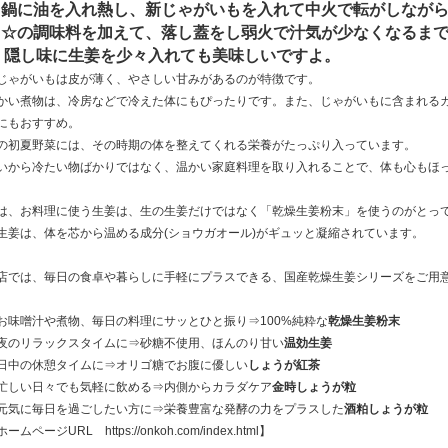
鍋に油を入れ熱し、新じゃがいもを入れて中火で転がしなが
☆の調味料を加えて、落し蓋をし弱火で汁気が少なくなるま
隠し味に生姜を少々入れても美味しいですよ。
じゃがいもは皮が薄く、やさしい甘みがあるのが特徴です。
かい煮物は、冷房などで冷えた体にもぴったりです。また、じゃがいもに含まれる
にもおすすめ。
の初夏野菜には、その時期の体を整えてくれる栄養がたっぷり入っています。
いから冷たい物ばかりではなく、温かい家庭料理を取り入れることで、体も心もほ
は、お料理に使う生姜は、生の生姜だけではなく「乾燥生姜粉末」を使うのがとっ
生姜は、体を芯から温める成分(ショウガオール)がギュッと凝縮されています。
店では、毎日の食卓や暮らしに手軽にプラスできる、国産乾燥生姜シリーズをご用
お味噌汁や煮物、毎日の料理にサッとひと振り⇒100%純粋な
乾燥生姜粉末
夜のリラックスタイムに⇒砂糖不使用、ほんのり甘い
温効生姜
日中の休憩タイムに⇒オリゴ糖でお腹に優しい
しょうが紅茶
忙しい日々でも気軽に飲める⇒内側からカラダケア
金時しょうが粒
元気に毎日を過ごしたい方に⇒栄養豊富な発酵の力をプラスした
酒粕しょうが粒
ホームページURL
https://onkoh.com/index.html
】