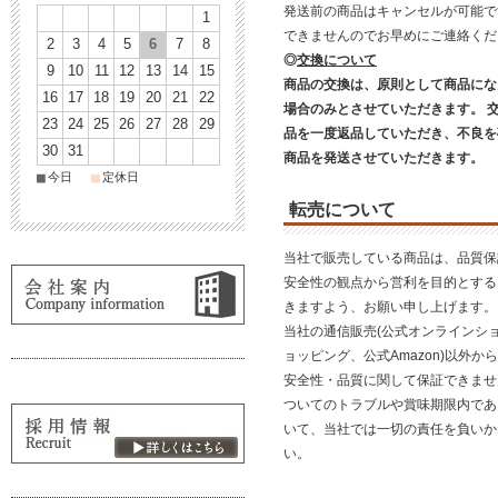
発送前の商品はキャンセルが可能で
1
できませんのでお早めにご連絡く
2
3
4
5
6
7
8
◎
交換について
9
10
11
12
13
14
15
商品の交換は、原則として商品にな
16
17
18
19
20
21
22
場合のみとさせていただきます。 
23
24
25
26
27
28
29
品を一度返品していただき、不良を
30
31
商品を発送させていただきます。
■
■
今日
定休日
転売について
当社で販売している商品は、品質保
安全性の観点から営利を目的とする
きますよう、お願い申し上げます。
当社の通信販売(公式オンラインショ
ョッピング、公式Amazon)以外
安全性・品質に関して保証できませ
ついてのトラブルや賞味期限内であ
いて、当社では一切の責任を負いか
い。