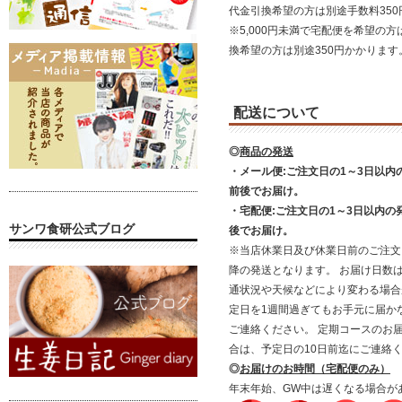
代金引換希望の方は別途手数料35
※5,000円未満で宅配便を希望の方
換希望の方は別途350円かかります
配送について
◎
商品の発送
・メール便:ご注文日の1～3日以内
前後でお届け。
・宅配便:ご注文日の1～3日以内の
サンワ食研公式ブログ
後でお届け。
※当店休業日及び休業日前のご注文
降の発送となります。 お届け日数
通状況や天候などにより変わる場合
定日を1週間過ぎてもお手元に届か
ご連絡ください。 定期コースのお
合は、予定日の10日前迄にご連絡
◎
お届けのお時間（宅配便のみ）
年末年始、GW中は遅くなる場合が