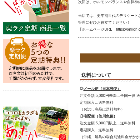
次回は、ホルモンバランスや自律神
当店では、更年期世代のデリケート
管理にぜひお役立てください！
【ホームページURL
https://onkoh.
送料について
◎
メール便（日本郵便）
注文金額 5,000円未満…全国一律 送
定期購入…送料無料
（お試し商品は送料無料）
◎
宅配便（佐川急便）
注文金額 5,000円以上…送料無料
定期購入…送料無料
（沖縄、離島の場合別途料金がかか