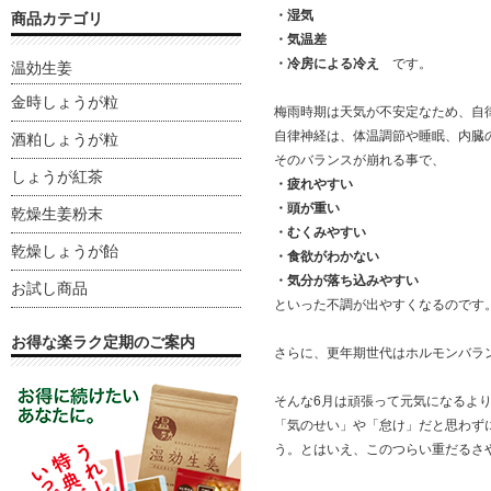
・湿気
商品カテゴリ
・気温差
・冷房による冷え
です。
温効生姜
金時しょうが粒
梅雨時期は天気が不安定なため、自
自律神経は、体温調節や睡眠、内臓
酒粕しょうが粒
そのバランスが崩れる事で、
しょうが紅茶
・疲れやすい
・頭が重い
乾燥生姜粉末
・むくみやすい
乾燥しょうが飴
・食欲がわかない
・気分が落ち込みやすい
お試し商品
といった不調が出やすくなるのです
お得な楽ラク定期のご案内
さらに、更年期世代はホルモンバラ
そんな
6
月は頑張って元気になるよ
「気のせい」や「怠け」だと思わず
う。とはいえ、このつらい重だるさ