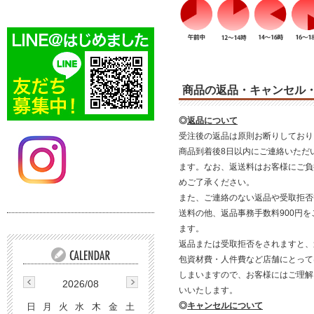
商品の返品・キャンセル
◎
返品について
受注後の返品は原則お断りしており
商品到着後8日以内にご連絡いただ
ます。なお、返送料はお客様にご負
めご了承ください。
また、ご連絡のない返品や受取拒否
送料の他、返品事務手数料900円
ます。
返品または受取拒否をされますと、
包資材費・人件費など店舗にとって
しまいますので、お客様にはご理解
2026/08
いいたします。
◎
キャンセルについて
日
月
火
水
木
金
土