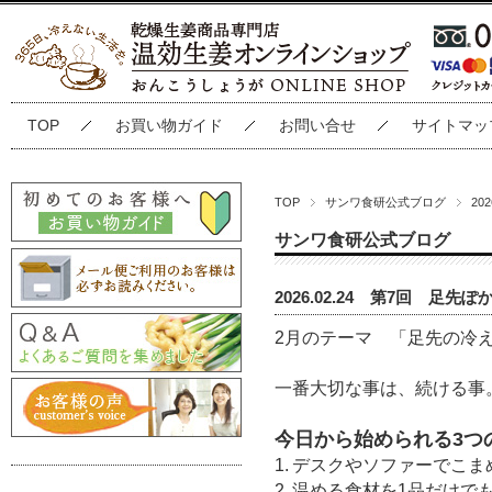
TOP
お買い物ガイド
お問い合せ
サイトマッ
TOP
サンワ食研公式ブログ
20
サンワ食研公式ブログ
2026.02.24 第7回 足先
2
月のテーマ 「足先の冷
一番大切な事は、続ける事
今日から始められる
3
つ
1.
デスクやソファーでこま
2.
温める食材を
1
品だけで