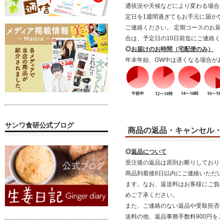
通状況や天候などにより変わる場合
定日を1週間過ぎてもお手元に届か
ご連絡ください。 定期コースのお
合は、予定日の10日前迄にご連絡
◎
お届けのお時間（宅配便のみ）
年末年始、GW中は遅くなる場合が
サンワ食研公式ブログ
商品の返品・キャンセル
◎
返品について
受注後の返品は原則お断りしており
商品到着後8日以内にご連絡いただ
ます。なお、返送料はお客様にご負
めご了承ください。
また、ご連絡のない返品や受取拒否
送料の他、返品事務手数料900円