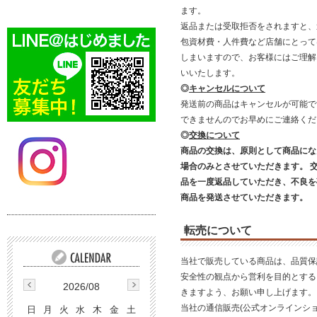
ます。
返品または受取拒否をされますと、
包資材費・人件費など店舗にとって
しまいますので、お客様にはご理解
いいたします。
◎
キャンセルについて
発送前の商品はキャンセルが可能で
できませんのでお早めにご連絡く
◎
交換について
商品の交換は、原則として商品にな
場合のみとさせていただきます。 
品を一度返品していただき、不良を
商品を発送させていただきます。
転売について
当社で販売している商品は、品質保
安全性の観点から営利を目的とする
2026/08
きますよう、お願い申し上げます。
当社の通信販売(公式オンラインショ
日
月
火
水
木
金
土