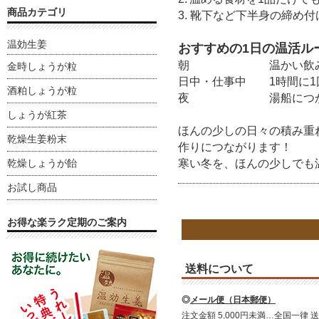
商品カテゴリ
3. 靴下など下半身の締め
温効生姜
おすすめの
1
日の温活ル
朝 温かい飲み物
金時しょうが粒
日中・仕事中
1
時間に
1
酒粕しょうが粒
夜 湯船につかっ
しょうが紅茶
ほんの少しの日々の積み重
乾燥生姜粉末
作りにつながります！
寒い冬を、ほんの少しでも
乾燥しょうが飴
お試し商品
お得な楽ラク定期のご案内
送料について
◎
メール便（日本郵便）
注文金額 5,000円未満…全国一律 送