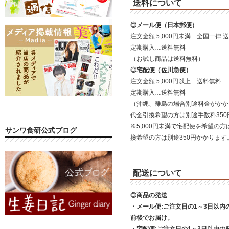
送料について
◎
メール便（日本郵便）
注文金額 5,000円未満…全国一律 送
定期購入…送料無料
（お試し商品は送料無料）
◎
宅配便（佐川急便）
注文金額 5,000円以上…送料無料
定期購入…送料無料
（沖縄、離島の場合別途料金がかか
代金引換希望の方は別途手数料35
※5,000円未満で宅配便を希望の方
サンワ食研公式ブログ
換希望の方は別途350円かかります
配送について
◎
商品の発送
・メール便:ご注文日の1～3日以内
前後でお届け。