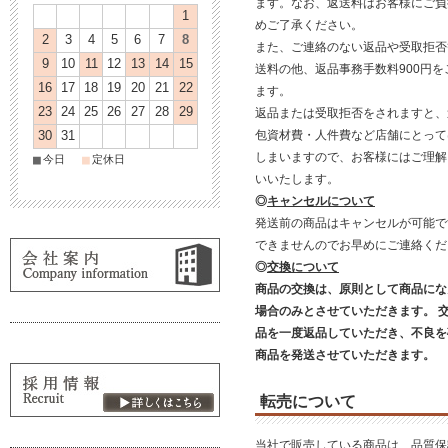
ます。なお、返送料はお客様にご負
1
めご了承ください。
2
3
4
5
6
7
8
また、ご連絡のない返品や受取拒否
9
10
11
12
13
14
15
送料の他、返品事務手数料900円
16
17
18
19
20
21
22
ます。
23
24
25
26
27
28
29
返品または受取拒否をされますと、
包資材費・人件費など店舗にとって
30
31
しまいますので、お客様にはご理解
■
■
今日
定休日
いいたします。
◎
キャンセルについて
発送前の商品はキャンセルが可能で
できませんのでお早めにご連絡く
◎
交換について
商品の交換は、原則として商品にな
場合のみとさせていただきます。 
品を一度返品していただき、不良を
商品を発送させていただきます。
転売について
当社で販売している商品は、品質保