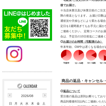
・宅配便:ご注文日の1～3日以内の
後でお届け。
※当店休業日及び休業日前のご注文
降の発送となります。 お届け日数
通状況や天候などにより変わる場合
定日を1週間過ぎてもお手元に届か
ご連絡ください。 定期コースのお
合は、予定日の10日前迄にご連絡
◎
お届けのお時間（宅配便のみ）
年末年始、GW中は遅くなる場合が
商品の返品・キャンセル
◎
返品について
2026/08
受注後の返品は原則お断りしており
商品到着後8日以内にご連絡いただ
日
月
火
水
木
金
土