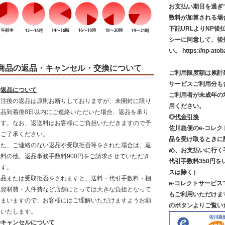
お支払い期日を過ぎ
数料が加算される場
下記URLよりNP
シーに同意して、後
い。
https://np-atob
商品の返品・キャンセル・交換について
ご利用限度額は累計残
サービスご利用分も
◎
返品について
ご利用者が未成年の
受注後の返品は原則お断りしておりますが、未開封に限り
用ください。
商品到着後8日以内にご連絡いただいた場合、返品を承り
◎
代金引換
ます。なお、返送料はお客様にご負担いただきますので予
佐川急便のe-コレ
めご了承ください。
品を受け取るときに
また、ご連絡のない返品や受取拒否等をされた場合は、返
め、お支払いに行く
送料の他、返品事務手数料900円をご請求させていただき
代引手数料350円を
ます。
スは除く）
返品または受取拒否をされますと、送料・代引手数料・梱
e-コレクトサービ
包資材費・人件費など店舗にとっては大きな負担となって
もご利用いただけま
しまいますので、お客様にはご理解いただけますようお願
のボタンよりご覧い
いいたします。
◎
キャンセルについて