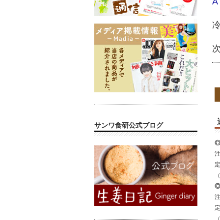
A
サンワ食研公式ブログ
注
注