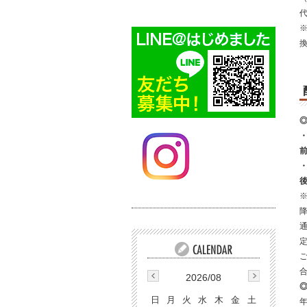
※
2026/08
日
月
火
水
木
金
土