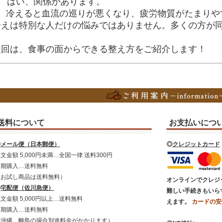
はい、関係があります。
冷えると血流の巡りが悪くなり、疲労物質がたまりや
冷えは特別な人だけの悩みではありません。多くの方が
次回は、食事の面からできる整え方をご紹介します！
送料について
お支払いにつ
◎
メール便（日本郵便）
◎
クレジットカード
文金額 5,000円未満…全国一律 送料300円
定期購入…送料無料
（お試し商品は送料無料）
オンラインでクレジ
◎
宅配便（佐川急便）
難しい手続きもいら
文金額 5,000円以上…送料無料
えます。
カードの安
定期購入…送料無料
（沖縄、離島の場合別途料金がかかります）