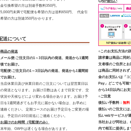
◎
NP後払い
代金引換希望の方は別途手数料350円。
5,000円未満で宅配便を希望の方は送料650円、 代金引
換希望の方は別途350円かかります。
配送について
○このお支払方法の
◎
商品の発送
請求書は商品に同封
・メール便:ご注文日の1～3日以内の発送、発送から1週間
文者様のご住所とお
前後でお届け。
は商品に同封されず
・宅配便:ご注文日の1～3日以内の発送、発送から1週間前
金のお支払いは「コ
後でお届け。
Pay」どこでも可能
※当店休業日及び休業日前のご注文については翌営業日以
から14日以内にお
降の発送となります。 お届け日数はあくまで目安です、交
○ご注意
通状況や天候などにより変わる場合があります。お届け予
後払い手数料：
無料
定日を1週間過ぎてもお手元に届かない場合は、お早めに
後払いのご注文には
ご連絡ください。 定期コースのお届け予定日をご変更の場
払いwizサービス
合は、予定日の10日前迄にご連絡ください。
当社および同社は、
◎
お届けのお時間（宅配便のみ）
内で相互に提供しま
年末年始、GW中は遅くなる場合があります。