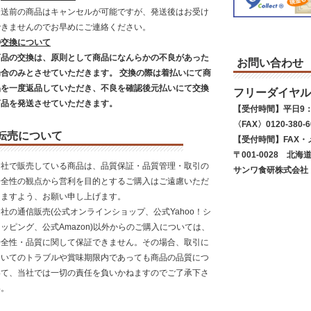
発送前の商品はキャンセルが可能ですが、発送後はお受け
できませんのでお早めにご連絡ください。
◎
交換について
商品の交換は、原則として商品になんらかの不良があった
お問い合わせ
場合のみとさせていただきます。 交換の際は着払いにて商
品を一度返品していただき、不良を確認後元払いにて交換
フリーダイヤル
商品を発送させていただきます。
【受付時間】平日9：
〈FAX〉0120-380-6
転売について
【受付時間】FAX・
〒001-0028 北海
当社で販売している商品は、品質保証・品質管理・取引の
サンワ食研株式会社
安全性の観点から営利を目的とするご購入はご遠慮いただ
きますよう、お願い申し上げます。
社の通信販売(公式オンラインショップ、公式Yahoo！シ
ッピング、公式Amazon)以外からのご購入については、
安全性・品質に関して保証できません。その場合、取引に
ついてのトラブルや賞味期限内であっても商品の品質につ
いて、当社では一切の責任を負いかねますのでご了承下さ
い。