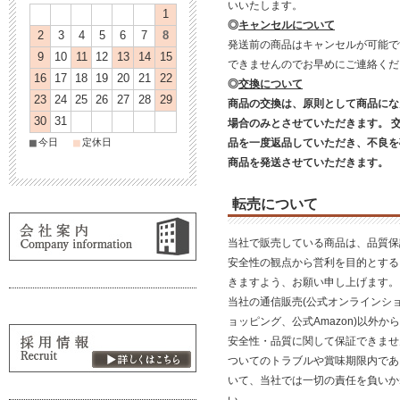
いいたします。
1
◎
キャンセルについて
2
3
4
5
6
7
8
発送前の商品はキャンセルが可能で
9
10
11
12
13
14
15
できませんのでお早めにご連絡く
16
17
18
19
20
21
22
◎
交換について
23
24
25
26
27
28
29
商品の交換は、原則として商品にな
30
31
場合のみとさせていただきます。 
■
■
今日
定休日
品を一度返品していただき、不良を
商品を発送させていただきます。
転売について
当社で販売している商品は、品質保
安全性の観点から営利を目的とする
きますよう、お願い申し上げます。
当社の通信販売(公式オンラインショ
ョッピング、公式Amazon)以外
安全性・品質に関して保証できませ
ついてのトラブルや賞味期限内であ
いて、当社では一切の責任を負いか
い。