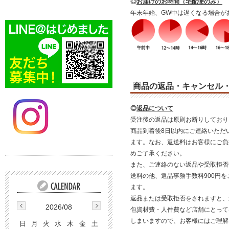
◎
お届けのお時間（宅配便のみ）
年末年始、GW中は遅くなる場合が
商品の返品・キャンセル
◎
返品について
受注後の返品は原則お断りしており
商品到着後8日以内にご連絡いただ
ます。なお、返送料はお客様にご負
めご了承ください。
また、ご連絡のない返品や受取拒否
送料の他、返品事務手数料900円
ます。
返品または受取拒否をされますと、
2026/08
包資材費・人件費など店舗にとって
しまいますので、お客様にはご理解
日
月
火
水
木
金
土