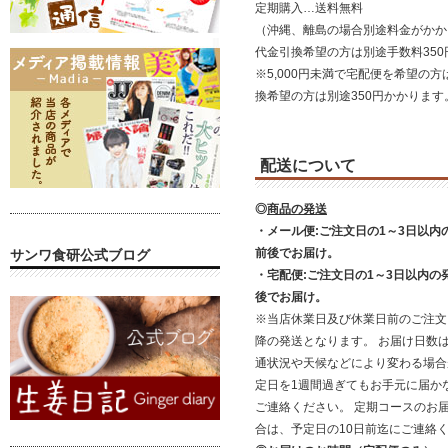
定期購入…送料無料
（沖縄、離島の場合別途料金がかか
代金引換希望の方は別途手数料35
※5,000円未満で宅配便を希望の方
換希望の方は別途350円かかります
配送について
◎
商品の発送
・メール便:ご注文日の1～3日以内
前後でお届け。
サンワ食研公式ブログ
・宅配便:ご注文日の1～3日以内の
後でお届け。
※当店休業日及び休業日前のご注文
降の発送となります。 お届け日数
通状況や天候などにより変わる場合
定日を1週間過ぎてもお手元に届か
ご連絡ください。 定期コースのお
合は、予定日の10日前迄にご連絡