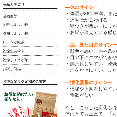
商品カテゴリ
―体のサインー
・体温が
36
℃未満、ま
温効生姜
・肩や腰がこわばる
金時しょうが粒
・寝つきが悪い、眠りが
・お腹が冷えている感じ
酒粕しょうが粒
しょうが紅茶
―肌、見た目のサインー
・顔色が悪い、唇や爪の
乾燥生姜粉末
・目の下にクマができや
乾燥しょうが飴
・肌荒れしやすい、乾燥
お試し商品
・汗をかきにくい、また
お得な楽ラク定期のご案内
―消化器系のサインー
・便秘や下痢をしやすい
・食欲がない
など、こうした変化も冷
体はとても正直で、「ち