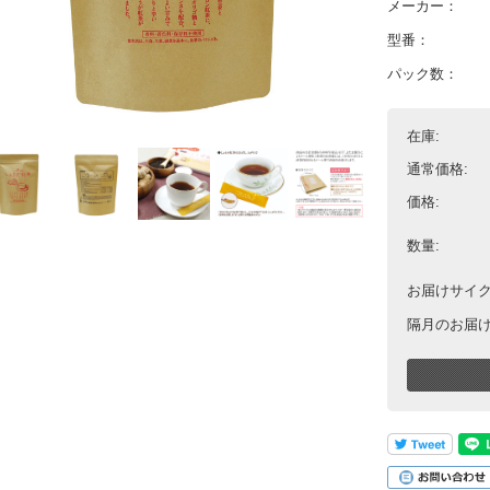
メーカー：
型番：
パック数：
在庫:
通常価格:
価格:
数量:
お届けサイク
隔月のお届