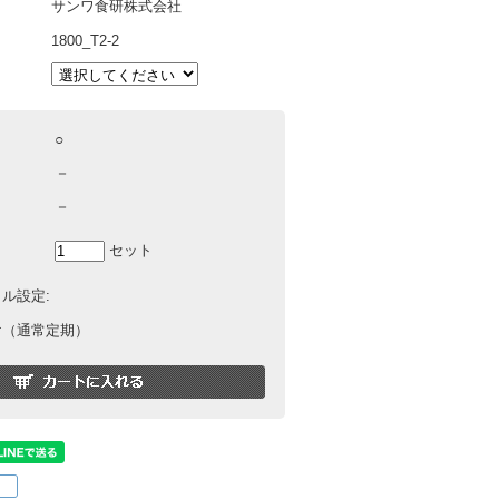
サンワ食研株式会社
1800_T2-2
○
－
－
セット
ル設定:
け（通常定期）