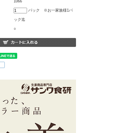
1066
パック ※お一家族様1パ
ック迄
○