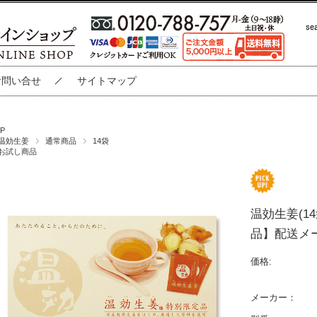
お問い合せ
サイトマップ
P
温効生姜
通常商品
14袋
お試し商品
温効生姜(1
品】配送メー
価格:
メーカー：