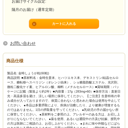
お届けサイクル設定:
隔月のお届け（通常定期）
お問い合わせ
商品仕様
製品名: 金時しょうが粒(60粒)
商品説明: ■原材料名：金時生姜末、ヒハツエキス末、デキストリン/結晶セルロ
ース、糖転移ヘスペリジン（オレンジ由来）、ショ糖脂肪酸エステル、光沢剤、
微粒二酸化ケイ素、ヒアルロン酸、糊料（メチルセルロース）■賞味期限：パッ
ケージに記載（製造より約2年）■内容量：17g（283mg×60）■保存方法：直射日
光・高温多湿を避け、涼しい場所に保存してください。【ご注意】生姜特有の辛
み成分が入っておりますので、体質に合わないと思われた場合は使用を中止して
ください。 ●本品は多量摂取により、疾病が治癒したり、より健康が増進するも
のではありません。1日の摂取量を守ってください。 ●乳幼児の手の届かない所
に保管してください。 ●原材料をご参照の上、アレルギーのある方は、お召し上
がりにならないでください。 ●薬を使用、あるいは通院中の方及び妊娠、授乳中
の方は医師にご相談の上、お召し上がりください。 ●まれに味や外観などにばら